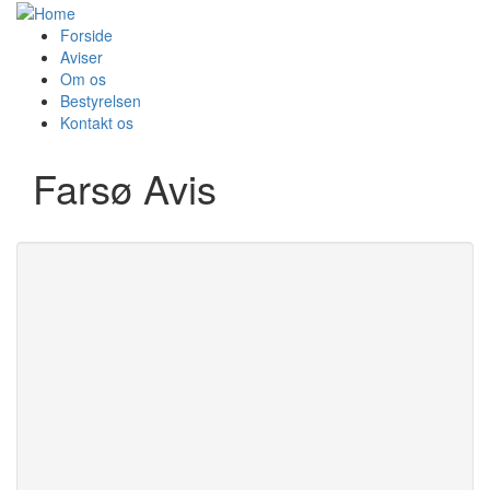
Forside
Aviser
Om os
Bestyrelsen
Kontakt os
Farsø Avis
Udgivelse
Redaktør:
Lars Rabøl
Adresse:
Søndergården 8
Udgivelsesområde:
Postnr og by:
9640 Farsø
9640 Farsø
Telefon:
98631061
9670 Løgstør
E-mail:
9600 Aars
annoncer@farso-avis.dk
9620 Aalestrup
Web:
https://farsoeavis.dk/
9631 Gedsted
Region:
Region Nord
9681 Ranum samt dele af
Udgivelsesdag:
Onsdag
9640 Farsø
Oplag:
8428