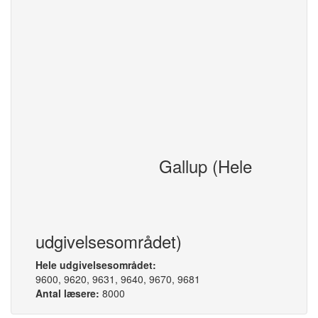
Priser
Tekstside:
4.20 kr.
Rubrik:
4.20 kr.
Farvetillæg:
+ kr. 0,48/mm
Indleveringsfrister
Rubrikannoncer:
Fredag kl. 12.00
Tekstsider:
Fredag kl. 12.00
Gallup (Hele
Bemærkninger
Forsiden s/h 5,04 kr.
Forsiden farver 5,60 kr.
udgivelsesområdet)
Hele udgivelsesområdet:
9600, 9620, 9631, 9640, 9670, 9681
Antal læsere:
8000