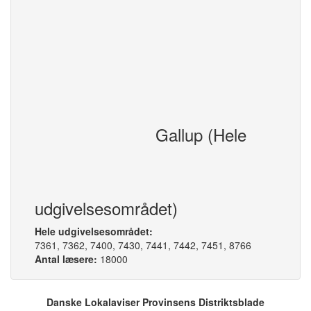
annoncer@ikastavis.dk
Farvetillæg:
Region:
Region Midt
1,00/mm (min. 200,-)
Udgivelsesdag:
Onsdag
Oplag:
18655
Indleveringsfrister
Rubrikannoncer:
Mandag kl. 9.00
Tekstsider:
Torsdag kl. 12.00
Gallup (Hele
Bemærkninger
Print to Web Kr. 195,-
(obligatorisk).
udgivelsesområdet)
Hele udgivelsesområdet:
7361, 7362, 7400, 7430, 7441, 7442, 7451, 8766
Antal læsere:
18000
Danske Lokalaviser Provinsens Distriktsblade