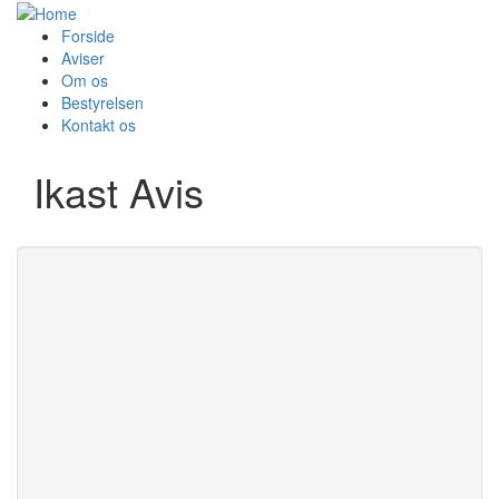
Forside
Aviser
Om os
Bestyrelsen
Kontakt os
Ikast Avis
Udgivelse
Redaktør:
Mikkel Korsgaard
Udgivelsesområde:
Christensen
7441 Bording
Adresse:
Strøget 28
8766 Nørre-Snede
Postnr og by:
7430 Ikast
7442 Engesvang
Telefon:
97151800
7430 Ikast
E-mail:
presse@ikastavis.dk
Priser
Web:
https://ditikast-brande.dk/
Tekstside:
5.95 kr.
Mat. fra bureau:
Rubrik:
5.95 kr.