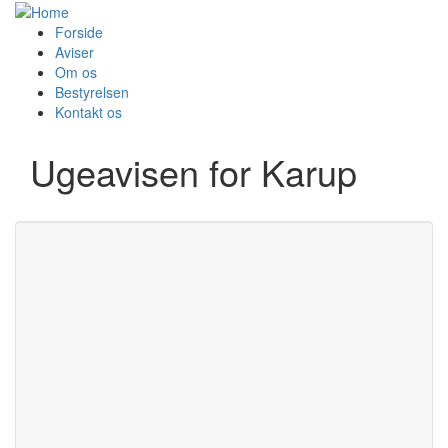
Forside
Aviser
Om os
Bestyrelsen
Kontakt os
Ugeavisen for Karup
Udgivelse
Redaktør:
Journalist Morten Hallstrøm
Udgivelsesområde:
- Annoncer: Betinna
7470 Karup J
Sørensen
7400 Herning
Adresse:
Søndergade 21
8620 Kjellerup
Postnr og by:
8800 Viborg
8620 Kjellerup
Telefon:
86881091
Priser
E-mail:
annoncer@ugeavisen-
Tekstside:
4.50 kr.
karup.dk
Rubrik:
4.50 kr.