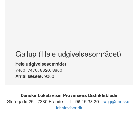
Region:
Region Midt
Farvetillæg:
incl.
Udgivelsesdag:
Onsdag
Oplag:
13471
Indleveringsfrister
Rubrikannoncer:
Mandag kl. 11
Tekstsider:
Torsdag kl. 14
Gallup (Hele udgivelsesområdet)
Hele udgivelsesområdet:
7400, 7470, 8620, 8800
Antal læsere:
9000
Danske Lokalaviser Provinsens Distriktsblade
Storegade 25 - 7330 Brande - Tlf.: 96 15 33 20 -
salg@danske-
lokalaviser.dk