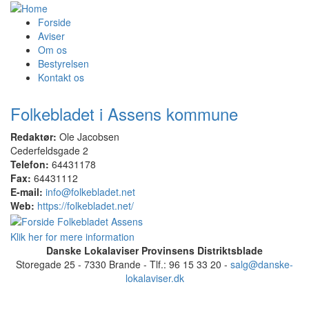
Forside
Aviser
Om os
Bestyrelsen
Kontakt os
Folkebladet i Assens kommune
Redaktør:
Ole Jacobsen
Cederfeldsgade 2
Telefon:
64431178
Fax:
64431112
E-mail:
info@folkebladet.net
Web:
https://folkebladet.net/
Klik her for mere information
Danske Lokalaviser Provinsens Distriktsblade
Storegade 25 - 7330 Brande - Tlf.: 96 15 33 20 -
salg@danske-
lokalaviser.dk