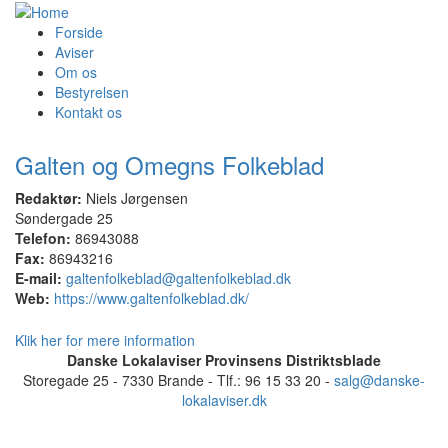
Forside
Aviser
Om os
Bestyrelsen
Kontakt os
Galten og Omegns Folkeblad
Redaktør:
Niels Jørgensen
Søndergade 25
Telefon:
86943088
Fax:
86943216
E-mail:
galtenfolkeblad@galtenfolkeblad.dk
Web:
https://www.galtenfolkeblad.dk/
Klik her for mere information
Danske Lokalaviser Provinsens Distriktsblade
Storegade 25 - 7330 Brande - Tlf.: 96 15 33 20 -
salg@danske-
lokalaviser.dk